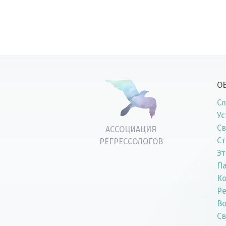
О
Сл
Ус
Св
АССОЦИАЦИЯ
Ст
РЕГРЕССОЛОГОВ
Эт
П
К
Р
Во
Св