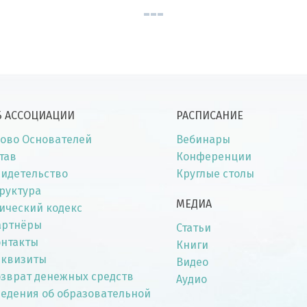
Б АССОЦИАЦИИ
РАСПИСАНИЕ
ово Основателей
Вебинары
тав
Конференции
идетельство
Круглые столы
руктура
МЕДИА
ический кодекс
артнёры
Статьи
онтакты
Книги
еквизиты
Видео
зврат денежных средств
Аудио
едения об образовательной