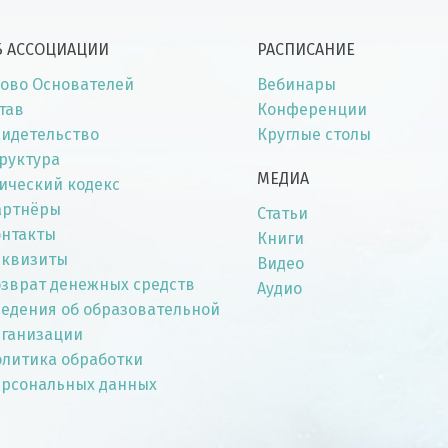
Б АССОЦИАЦИИ
РАСПИСАНИЕ
ово Основателей
Вебинары
тав
Конференции
идетельство
Круглые столы
руктура
МЕДИА
ический кодекс
артнёры
Статьи
онтакты
Книги
еквизиты
Видео
зврат денежных средств
Аудио
едения об образовательной
рганизации
литика обработки
ерсональных данных