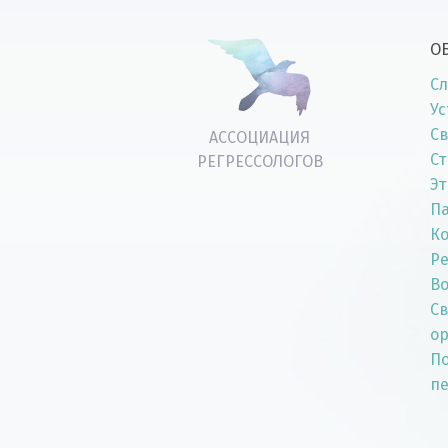
О
Сл
Ус
Св
АССОЦИАЦИЯ
Ст
РЕГРЕССОЛОГОВ
Эт
П
К
Р
Во
Св
о
По
п