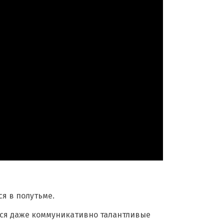
ся в полутьме.
тся даже коммуникативно талантливые