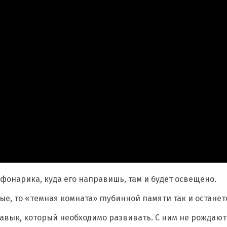
т фонарика, куда его направишь, там и будет освещено.
е, то «темная комната» глубинной памяти так и останет
 навык, который необходимо развивать. С ним не рождаю