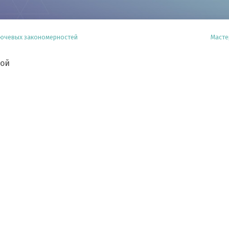
лючевых закономерностей
Масте
ной