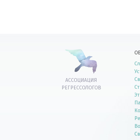
О
Сл
Ус
Св
АССОЦИАЦИЯ
Ст
РЕГРЕССОЛОГОВ
Эт
П
К
Р
Во
Св