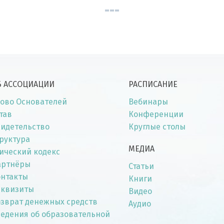
Б АССОЦИАЦИИ
РАСПИСАНИЕ
ово Основателей
Вебинары
тав
Конференции
идетельство
Круглые столы
руктура
МЕДИА
ический кодекс
артнёры
Статьи
онтакты
Книги
еквизиты
Видео
зврат денежных средств
Аудио
едения об образовательной