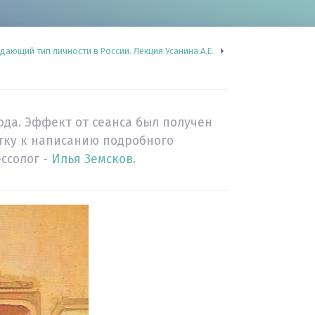
ающий тип личности в России. Лекция Усанина А.Е.
ода. Эффект от сеанса был получен
тку к написанию подробного
ссолог -
Илья Земсков
.