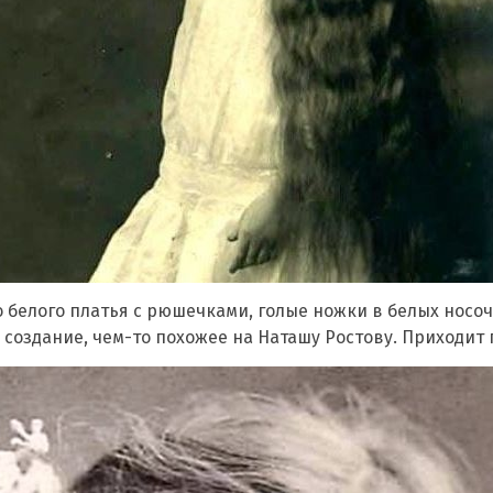
 белого платья с рюшечками, голые ножки в белых носочк
 создание, чем-то похожее на Наташу Ростову. Приходит 