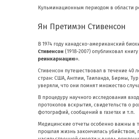
Кульминационным периодом в области ре
Ян Претимэн Стивенсон
В 1974 году канадско-американский био
Стивенсон
(1918-2007) опубликовал книгу
реинкарнацию
».
Стивенсон путешествовал в течение 40 л
стран: США, Англии, Таиланда, Бирмы, Тур
уверяли, что они помнят множество случ
В процедуру научного исследования вход
протоколов вскрытия, свидетельств о ро
фотографий, сообщений в газетах и т.п.
Медицинские отчеты особенно важны в тех
прошлая жизнь закончилась убийством, п
насильственной смерти у вновь рожденн