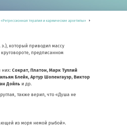
«Регрессионная терапия и кармические архетипы»
. э.), который приводил массу
 в круговороте, предписанном
 них:
Сократ, Платон, Марк Туллий
ильям Блейк, Артур Шопенгауэр, Виктор
нан Дойль
и др.
 круглая, также верил, что «Душа не
ивающей из моря немой рыбой».