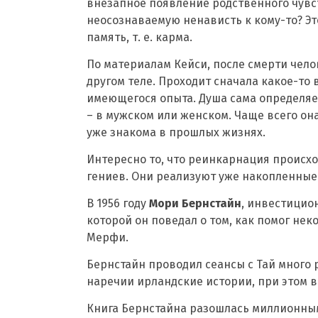
внезапное появление родственного чувс
неосознаваемую ненависть к кому-то? Э
память, т. е. карма.
По материалам Кейси, после смерти чело
другом теле. Проходит сначала какое-то
имеющегося опыта. Душа сама определяет
– в мужском или женском. Чаще всего она
уже знакома в прошлых жизнях.
Интересно то, что реинкарнация происх
гениев. Они реализуют уже накопленные 
В 1956 году
Мори Бернстайн
, инвестицио
которой он поведал о том, как помог н
Мерфи.
Бернстайн проводил сеансы с Тай много 
наречии ирландские истории, при этом 
Книга Бернстайна разошлась миллионным