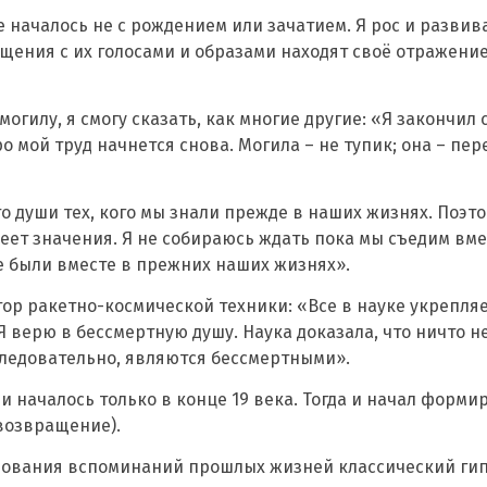
ие началось не с рождением или зачатием. Я рос и разв
щения с их голосами и образами находят своё отражени
 могилу, я смогу сказать, как многие другие: «Я закончил 
 мой труд начнется снова. Могила – не тупик; она – пер
это души тех, кого мы знали прежде в наших жизнях. Поэт
имеет значения. Я не собираюсь ждать пока мы съедим вм
же были вместе в прежних наших жизнях».
ктор ракетно-космической техники: «Все в науке укрепл
 верю в бессмертную душу. Наука доказала, что ничто н
 следовательно, являются бессмертными».
 началось только в конце 19 века. Тогда и начал форм
 возвращение).
дования вспоминаний прошлых жизней классический гип