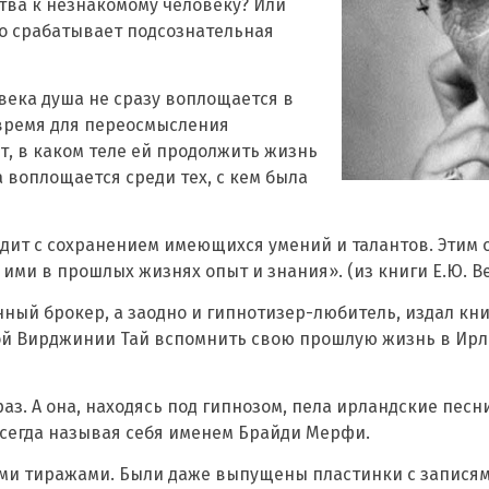
тва к незнакомому человеку? Или
то срабатывает подсознательная
века душа не сразу воплощается в
 время для переосмысления
, в каком теле ей продолжить жизнь
 воплощается среди тех, с кем была
одит с сохранением имеющихся умений и талантов. Этим
ими в прошлых жизнях опыт и знания». (из книги Е.Ю. 
нный брокер, а заодно и гипнотизер-любитель, издал кни
екой Вирджинии Тай вспомнить свою прошлую жизнь в Ирл
раз. А она, находясь под гипнозом, пела ирландские пе
всегда называя себя именем Брайди Мерфи.
и тиражами. Были даже выпущены пластинки с записям