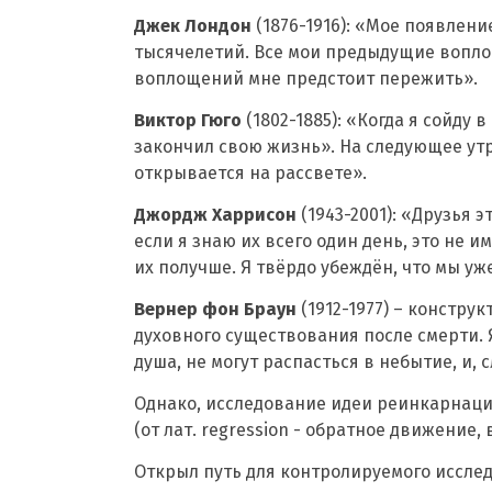
Джек Лондон
(1876-1916): «Мое появлен
тысячелетий. Все мои предыдущие вопло
воплощений мне предстоит пережить».
Виктор Гюго
(1802-1885): «Когда я сойду в
закончил свою жизнь». На следующее утро
открывается на рассвете».
Джордж Харрисон
(1943-2001): «Друзья 
если я знаю их всего один день, это не 
их получше. Я твёрдо убеждён, что мы у
Вернер фон Браун
(1912-1977) – констру
духовного существования после смерти. Я
душа, не могут распасться в небытие, и,
Однако, исследование идеи реинкарнации
(от лат. regression - обратное движение,
Открыл путь для контролируемого иссле