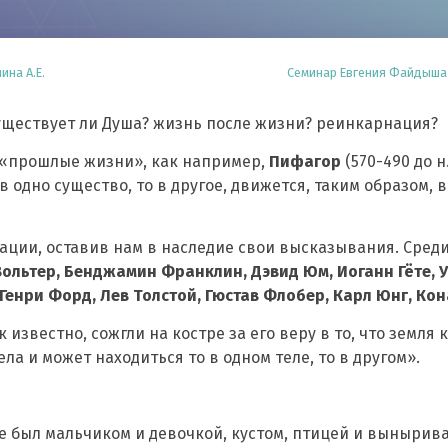
ина А.Е.
Семинар Евгения Файдыша 
уществует ли Душа? жизнь после жизни? реинкарнация?
 «прошлые жизни», как например,
Пифагор
(570-490 до н
 в одно существо, то в другое, движется, таким образом,
ации, оставив нам в наследие свои высказывания. Среди
Вольтер, Бенджамин Франклин, Дэвид Юм, Иоганн Гёте, У
 Генри Форд, Лев Толстой, Гюстав Флобер, Карл Юнг, Ко
к известно, сожгли на костре за его веру в то, что земля
ла и может находиться то в одном теле, то в другом».
 уже был мальчиком и девочкой, кустом, птицей и выныр