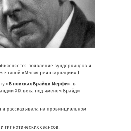
 объясняется появление вундеркиндов и
Вечериной «Магия реинкарнации».)
гу «
В поисках Брайди Мерфи
», в
андии XIX века под именем Брайди
сни и рассказывала на провинциальном
и гипнотических сеансов.