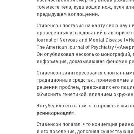
том месте тела, куда вошли нож, пуля ил
предыдущем воплощении.
Стивенсон поставил на карту свою науч
проведенных исследований в авторитетн
Journal of Nervous and Mental Disease (
The American Journal of Psychiatry («Аме
Он опубликовал несколько монографий, 
информация, доказывающая феномен ре
Стивенсон заинтересовался спонтанными
традиционные средства, применяемые в п
решении проблем, тревожащих его пацие
объяснить генетикой, влиянием окружен
Это убедило его в том, что прошлые жизн
реинкарнаций
».
Стивенсон полагал, что концепция реин
и его поведения, дополняя существующи