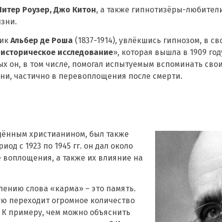
Питер Роузер, Джо Китон
, а также гипнотизёры-любител
зни.
ник
Альбер де Роша
(1837-1914), увлёкшись гипнозом, в св
 историческое исследование
», которая вышла в 1909 го
ых он, в том числе, помогал испытуемым вспоминать сво
ни, частично в перевоплощения после смерти.
ждённым христианином, был также
д с 1923 по 1945 гг. он дал около
 воплощения, а также их влияние на
ению слова «карма» – это память.
ю переходит огромное количество
 К примеру, чем можно объяснить