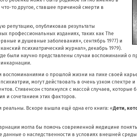
и что-то другое, ставшее причиной смерти в
ную репутацию, опубликовав результаты
ых профессиональных изданиях, таких как The
«Нервные и душевные заболевания», сентябрь 1977) и
риканский психиатрический журнал», декабрь 1979).
где были научно представлены случаи воспоминаний о п
инкарнации.
 воспоминаниями о прошлой жизни на пике своей карье
сихиатрии, могут действовать в очень узком спектре и
нтов. Стивенсон столкнулся с массой случаев, которые
ия и сочетанием этих факторов.
и реальны. Вскоре вышла ещё одна его книга: «
Дети, ко
карнации могла бы помочь современной медицине понят
е данные о наследственности в условиях внешней среды