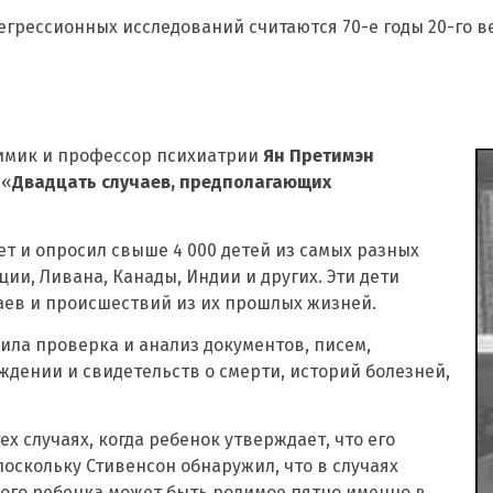
грессионных исследований считаются 70-е годы 20-го в
химик и профессор психиатрии
Ян Претимэн
 «
Двадцать случаев, предполагающих
ет и опросил свыше 4 000 детей из самых разных
ции, Ливана, Канады, Индии и других. Эти дети
аев и происшествий из их прошлых жизней.
ила проверка и анализ документов, писем,
ждении и свидетельств о смерти, историй болезней,
 случаях, когда ребенок утверждает, что его
оскольку Стивенсон обнаружил, что в случаях
ого ребенка может быть родимое пятно именно в