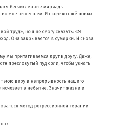
ивался бесчисленные мириады
е во мне нынешнем. И сколько ещё новых
свой труд», но я не смогу сказать: «Я
еход. Она закрывается в сумерки. И снова
ому мы притягиваемся друг к другу. Даже,
есте пресловутый пуд соли, чтобы узнать
яет мою веру в непрерывность нашего
е исчезает в небытие. Значит жизни и
ироваться метод регрессионной терапии
ноз.