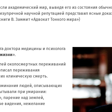
ли академический мир, выведя его из состояния обычно
 безупречной научной репутацией представил ясные дока
книги В. Заммит «Адвокат Тонкого мира»)
ига доктора медицины и психолога
 жизни
».
елей околосмертных переживаний
 описал переживания
их клиническую смерть.
поминания людей, описывающих
ытывали при умирании:
, парение над землей,
ые видения, нежелание