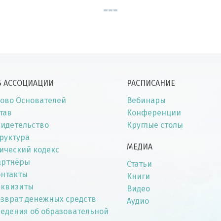
Б АССОЦИАЦИИ
РАСПИСАНИЕ
ово Основателей
Вебинары
тав
Конференции
идетельство
Круглые столы
руктура
МЕДИА
ический кодекс
артнёры
Статьи
онтакты
Книги
еквизиты
Видео
зврат денежных средств
Аудио
едения об образовательной