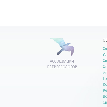
О
Сл
Ус
Св
АССОЦИАЦИЯ
Ст
РЕГРЕССОЛОГОВ
Эт
П
К
Р
Во
Св