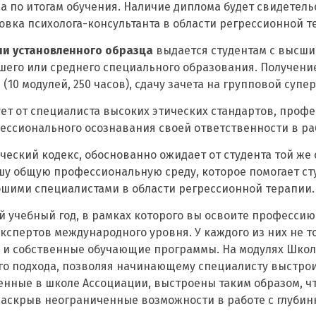
а по итогам обучения. Наличие диплома будет свидетель
вка психолога-консультанта в области регрессионной т
и установленного образца
выдается студентам с высши
его или среднего специального образования. Получени
(10 модулей, 250 часов), сдачу зачета на групповой супе
ет от специалиста высоких этических стандартов, проф
ессионального осознавания своей ответственности в ра
ческий кодекс, обоснованно ожидает от студента той ж
ашу общую профессиональную среду, которое помогает ст
ошими специалистами в области регрессионной терапии.
й учебный год, в рамках которого вы освоите профессию
экспертов международного уровня. У каждого из них не 
 и собственные обучающие программы. На модулях Школ
о подхода, позволяя начинающему специалисту выстро
енные в школе Ассоциации, выстроены таким образом, ч
 раскрыв неограниченные возможности в работе с глубин