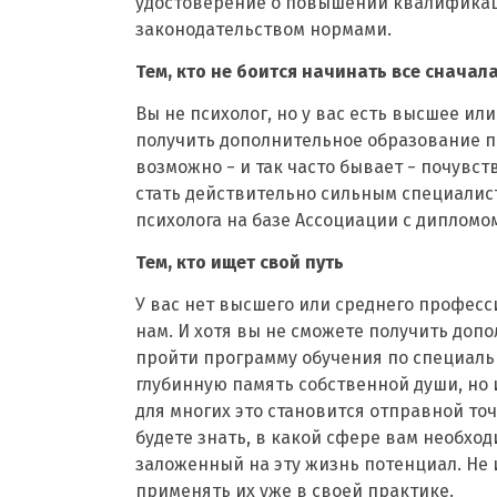
удостоверение о повышении квалификаци
законодательством нормами.
Тем, кто не боится начинать все сначал
Вы не психолог, но у вас есть высшее и
получить дополнительное образование по
возможно − и так часто бывает − почувст
стать действительно сильным специалис
психолога на базе Ассоциации с дипломо
Тем, кто ищет свой путь
У вас нет высшего или среднего професси
нам. И хотя вы не сможете получить доп
пройти программу обучения по специаль
глубинную память собственной души, но
для многих это становится отправной то
будете знать, в какой сфере вам необх
заложенный на эту жизнь потенциал. Не 
применять их уже в своей практике.