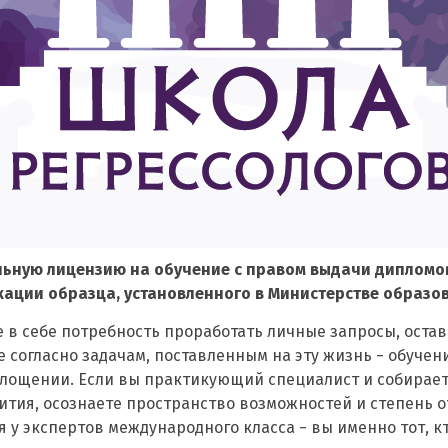
льную лицензию на обучение с правом выдачи дипломо
ации образца, установленного в Министерстве образо
те в себе потребность проработать личные запросы, оста
 согласно задачам, поставленным на эту жизнь − обуче
лощении. Если вы практикующий специалист и собирает
тия, осознаете пространство возможностей и степень о
я у экспертов международного класса − вы именно тот, к