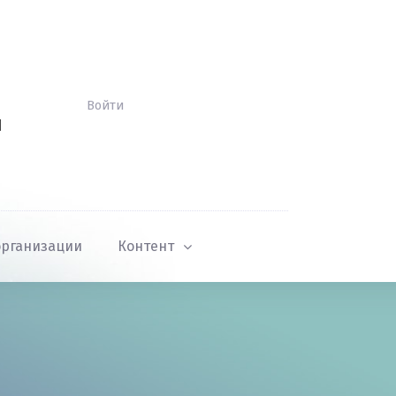
Войти
Й
организации
Контент
В