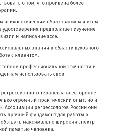
ствовать о том, что пройдена более
ерапии.
м психологическим образованием и всем
е удостоверения предполагает изучение
рвизии и написание эссе.
ессиональных знаний в области духовного
боте с клиентом.
е степени профессиональной этичности и
удентам использовать свои
 регрессионного терапевта всесторонне
только огромный практический опыт, но и
ы Ассоциации регрессологов России они
ить прочный фундамент для работы в
тобы дать максимально широкий спектр
ной памятью человека.