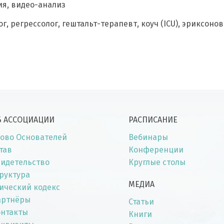
я, видео-анализ
г, регрессолог, гештальт-терапевт, коуч (ICU), эриксон
Б АССОЦИАЦИИ
РАСПИСАНИЕ
ово Основателей
Вебинары
тав
Конференции
идетельство
Круглые столы
руктура
МЕДИА
ический кодекс
артнёры
Статьи
онтакты
Книги