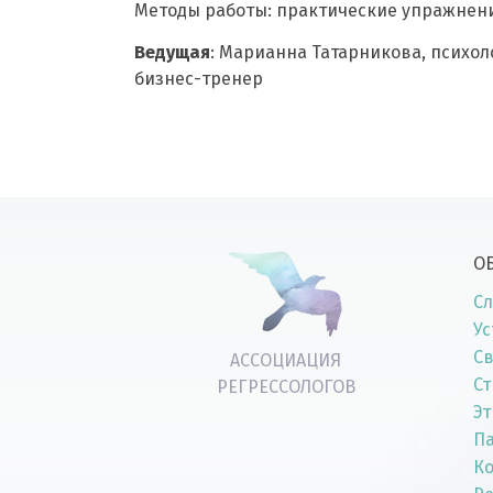
Методы работы: практические упражнени
Ведущая
: Марианна Татарникова, психоло
бизнес-тренер
О
Сл
Ус
Св
АССОЦИАЦИЯ
Ст
РЕГРЕССОЛОГОВ
Эт
П
К